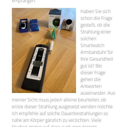
empfangen.
Haben Sie sich
schon die Frage
gestellt, ob die
Strahlung einer
solchen
Smartwatch
Armbanduhr für
Ihre Gesundheit
gut ist? Bei
dieser Frage
gehen die
Antworten
auseinander. Aus
meiner Sicht muss jede/r alleine beurteilen, ob
er/sie dieser Strahlung ausgesetzt werden möchte.
Ich empfehle auf solche Dauerbestrahlungen so
nahe am Körper gänzlich zu verzichten. Viele