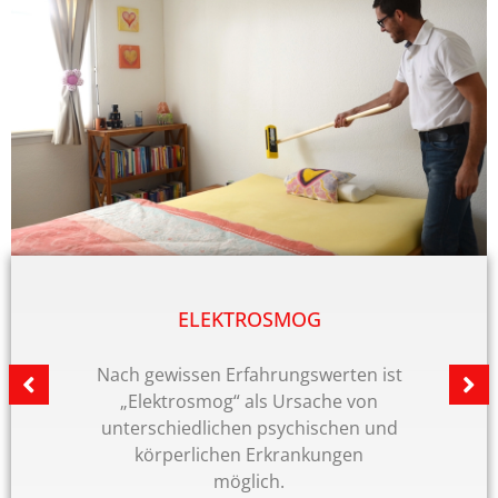
ELEKTROSMOG
MESS
issen Erfahrungswerten ist
Gerne ber
trosmog“ als Ursache von
dem Stan
hiedlichen psychischen und
Gesund
erlichen Erkrankungen
Nach
möglich.
Sie sämtl