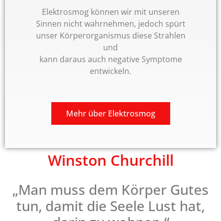
mog können wir mit unseren
Ihrer Wo
ht wahrnehmen, jedoch spürt
Sie Em
erorganismus diese Strahlen
Ab
und
berate i
aus auch negative Symptome
Umg
entwickeln.
A
hr über Elektrosmog
Winston Churchill
„
Man muss dem Körper Gutes
tun, damit die Seele Lust hat,